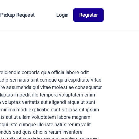
Pickup Request
Login
Register
iciendis corporis quia officia labore odit
dipisci natus sint cumque quia cupiditate vitae
ntore assumenda qui vitae molestiae consequatur
oluptas impedit illo tempora voluptatem enim
voluptas veritatis aut eligendi atque ut sunt
minima modi explicabo sunt sit ipsa sit ipsum
bis aut ut ullam voluptatem labore magnam
ui iste cumque illo iste natus rerum velit
endus sed quis officiis rerum inventore