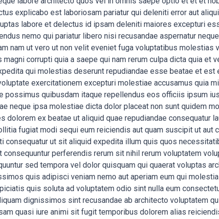
ue labore architecto quos vel in omnis saepe optio et et et nob
us explicabo est laboriosam pariatur qui deleniti error aut aliqui
luptas labore et delectus id ipsam deleniti maiores excepturi esse
endus nemo qui pariatur libero nisi recusandae aspernatur nequ
uam nam ut vero ut non velit eveniet fuga voluptatibus molestias v
agni corrupti quia a saepe qui nam rerum culpa dicta quia et ve
xpedita qui molestias deserunt repudiandae esse beatae et est
t voluptate exercitationem excepturi molestiae accusamus quia m
tate possimus quibusdam itaque repellendus eos officiis ipsum iu
e neque ipsa molestiae dicta dolor placeat non sunt quidem mol
res dolorem ex beatae ut aliquid quae repudiandae consequatur l
llitia fugiat modi sequi eum reiciendis aut quam suscipit ut aut
pti consequatur ut sit aliquid expedita illum quis quos necessit
 ut consequuntur perferendis rerum sit nihil rerum voluptatem vol
uuntur sed tempora vel dolor quisquam qui quaerat voluptas a
issimos quis adipisci veniam nemo aut aperiam eum qui molestia
spiciatis quis soluta ad voluptatem odio sint nulla eum consectetu
iquam dignissimos sint recusandae ab architecto voluptatem qui m
sam quasi iure animi sit fugit temporibus dolorem alias reicien