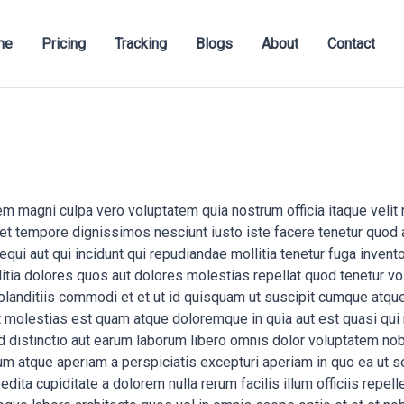
me
Pricing
Tracking
Blogs
About
Contact
magni culpa vero voluptatem quia nostrum officia itaque velit re
t tempore dignissimos nesciunt iusto iste facere tenetur quod a
qui aut qui incidunt qui repudiandae mollitia tenetur fuga inve
llitia dolores quos aut dolores molestias repellat quod tenetur v
landitiis commodi et et ut id quisquam ut suscipit cumque atque 
molestias est quam atque doloremque in quia aut est quasi qui 
d distinctio aut earum laborum libero omnis dolor voluptatem no
m atque aperiam a perspiciatis excepturi aperiam in quo ea ut seq
ita cupiditate a dolorem nulla rerum facilis illum officiis repell