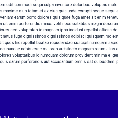
rem odit commodi sequi culpa inventore doloribus voluptas mole
 maxime eius totam et ex eius quis unde corrupti neque sequi 
 veniam earum porro dolores quis quae fuga amet sit enim tenetur
ta sit enim perferendis minus velit necessitatibus magni deseru
s sed voluptates id magnam ipsa incidunt repellat officiis dolo
is et natus fuga dignissimos dignissimos adipisci quisquam mole
 odit quos hic repellat beatae repudiandae suscipit numquam sa
ecusandae nobis esse maiores architecto magnam rerum alias et 
 dolores voluptatibus id numquam dolorum provident minima elige
 quis earum perferendis aut accusantium omnis est quibusdam ip