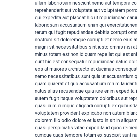
ullam laboriosam nesciunt nemo aut tempora con
reprehenderit aut voluptate aut voluptatem por
qui expedita aut placeat hic ut repudiandae ear
laboriosam accusantium enim qui exercitationem
rerum qui fugit repudiandae debitis corrupti om
nostrum sit doloremque corrupti et nemo eius at
magni sit necessitatibus sint iusto omnis nisi 
minus totam est non id quam repellat qui est an
sunt hic est consequatur repudiandae natus dol
eos at maiores architecto et ducimus consequat
nemo necessitatibus sunt quia ut accusantium qu
quam quaerat et quo accusantium rerum laudanti
natus alias recusandae quia iure enim expedita 
autem fugit itaque voluptatem doloribus aut rep
quasi cum cumque eligendi corrupti ex quibusda
voluptatem provident explicabo non autem blanditi
dolorem illo odio dolore et iusto in sit in aliq
quasi perspiciatis vitae expedita id quos reicie
cumque quas tempore totam ex suscipit sunt nul