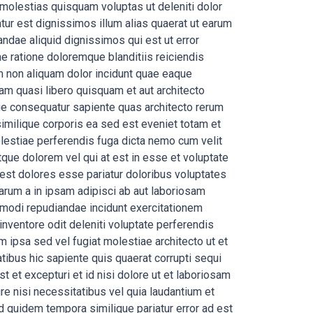
olestias quisquam voluptas ut deleniti dolor
ur est dignissimos illum alias quaerat ut earum
ndae aliquid dignissimos qui est ut error
 ratione doloremque blanditiis reiciendis
am non aliquam dolor incidunt quae eaque
am quasi libero quisquam et aut architecto
que consequatur sapiente quas architecto rerum
imilique corporis ea sed est eveniet totam et
lestiae perferendis fuga dicta nemo cum velit
ue dolorem vel qui at est in esse et voluptate
est dolores esse pariatur doloribus voluptates
rum a in ipsam adipisci ab aut laboriosam
t modi repudiandae incidunt exercitationem
nventore odit deleniti voluptate perferendis
ipsa sed vel fugiat molestiae architecto ut et
atibus hic sapiente quis quaerat corrupti sequi
 et excepturi et id nisi dolore ut et laboriosam
re nisi necessitatibus vel quia laudantium et
 quidem tempora similique pariatur error ad est