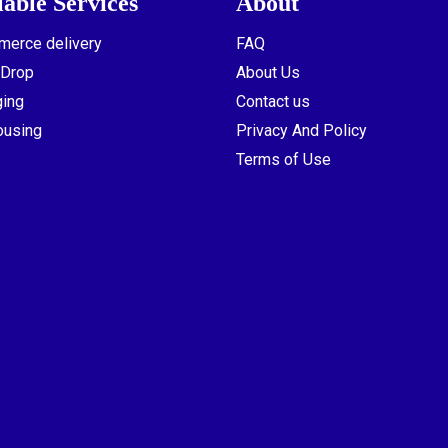
lable Services
About
erce delivery
FAQ
 Drop
About Us
ing
Contact us
ousing
Privacy And Policy
Terms of Use