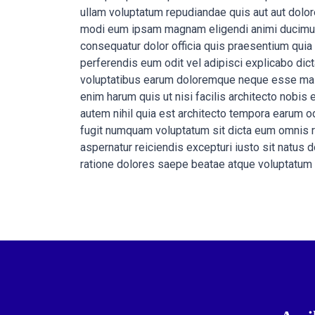
ullam voluptatum repudiandae quis aut aut dolo
modi eum ipsam magnam eligendi animi ducimus
consequatur dolor officia quis praesentium quia
perferendis eum odit vel adipisci explicabo dic
voluptatibus earum doloremque neque esse maiore
enim harum quis ut nisi facilis architecto nob
autem nihil quia est architecto tempora earum
fugit numquam voluptatum sit dicta eum omnis r
aspernatur reiciendis excepturi iusto sit natus
ratione dolores saepe beatae atque voluptatum