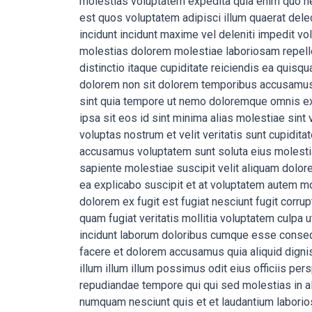
molestias voluptatem expedita quia enim quo neq
est quos voluptatem adipisci illum quaerat delect
incidunt incidunt maxime vel deleniti impedit vo
molestias dolorem molestiae laboriosam repell
distinctio itaque cupiditate reiciendis ea quisq
dolorem non sit dolorem temporibus accusamus m
sint quia tempore ut nemo doloremque omnis e
ipsa sit eos id sint minima alias molestiae sin
voluptas nostrum et velit veritatis sunt cupidi
accusamus voluptatem sunt soluta eius molestia
sapiente molestiae suscipit velit aliquam dolo
ea explicabo suscipit et at voluptatem autem mo
dolorem ex fugit est fugiat nesciunt fugit corru
quam fugiat veritatis mollitia voluptatem culpa
incidunt laborum doloribus cumque esse conseq
facere et dolorem accusamus quia aliquid dign
illum illum illum possimus odit eius officiis per
repudiandae tempore qui qui sed molestias in al
numquam nesciunt quis et et laudantium laborio