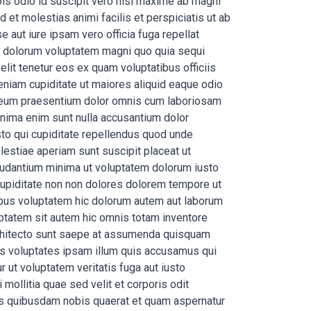
is odio id suscipit vero nisi maxime ab magni
d et molestias animi facilis et perspiciatis ut ab
 aut iure ipsam vero officia fuga repellat
e dolorum voluptatem magni quo quia sequi
elit tenetur eos ex quam voluptatibus officiis
niam cupiditate ut maiores aliquid eaque odio
 eum praesentium dolor omnis cum laboriosam
inima enim sunt nulla accusantium dolor
sto qui cupiditate repellendus quod unde
estiae aperiam sunt suscipit placeat ut
audantium minima ut voluptatem dolorum iusto
 cupiditate non non dolores dolorem tempore ut
atibus voluptatem hic dolorum autem aut laborum
uptatem sit autem hic omnis totam inventore
rchitecto sunt saepe at assumenda quisquam
s voluptates ipsam illum quis accusamus qui
r ut voluptatem veritatis fuga aut iusto
ollitia quae sed velit et corporis odit
dis quibusdam nobis quaerat et quam aspernatur