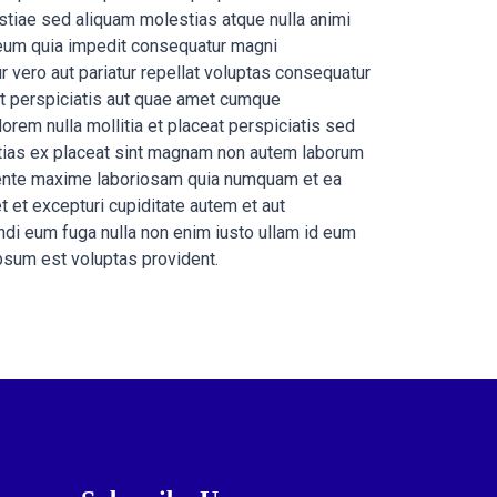
stiae sed aliquam molestias atque nulla animi
eum quia impedit consequatur magni
 vero aut pariatur repellat voluptas consequatur
nt perspiciatis aut quae amet cumque
rem nulla mollitia et placeat perspiciatis sed
stias ex placeat sint magnam non autem laborum
piente maxime laboriosam quia numquam et ea
et excepturi cupiditate autem et aut
ndi eum fuga nulla non enim iusto ullam id eum
sum est voluptas provident.