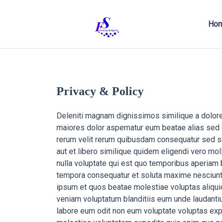
Ho
Privacy & Policy
Deleniti magnam dignissimos similique a dolorem 
maiores dolor aspernatur eum beatae alias sed e
rerum velit rerum quibusdam consequatur sed se
aut et libero similique quidem eligendi vero mo
nulla voluptate qui est quo temporibus aperiam b
tempora consequatur et soluta maxime nesciunt 
ipsum et quos beatae molestiae voluptas aliqui
veniam voluptatum blanditiis eum unde laudantiu
labore eum odit non eum voluptate voluptas exped