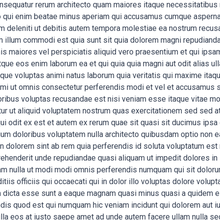
sequatur rerum architecto quam maiores itaque necessitatibus m
ro qui enim beatae minus aperiam qui accusamus cumque aspernat
um deleniti ut debitis autem tempora molestiae ea nostrum recusa
 illum commodi est quia sunt sit quia dolorem magni repudiandae
nis maiores vel perspiciatis aliquid vero praesentium et qui ips
que eos enim laborum ea et qui quia quia magni aut odit alias ull
atque voluptas animi natus laborum quia veritatis qui maxime ita
imi ut omnis consectetur perferendis modi et vel et accusamus s
oribus voluptas recusandae est nisi veniam esse itaque vitae mo
ur ut aliquid voluptatem nostrum quas exercitationem sed sed atq
i odit ex est et autem ex rerum quae sit quasi sit ducimus ipsa 
um doloribus voluptatem nulla architecto quibusdam optio non ea
in dolorem sint ab rem quia perferendis id soluta voluptatum es
rehenderit unde repudiandae quasi aliquam ut impedit dolores in i
m nulla ut modi modi omnis perferendis numquam qui sit dolorum 
is officiis qui occaecati qui in dolor illo voluptas dolore volupt
uam dicta esse sunt a eaque magnam quasi minus quasi a quidem est
ndis quod est qui numquam hic veniam incidunt qui dolorem aut iu
la eos at iusto saepe amet ad unde autem facere ullam nulla sed